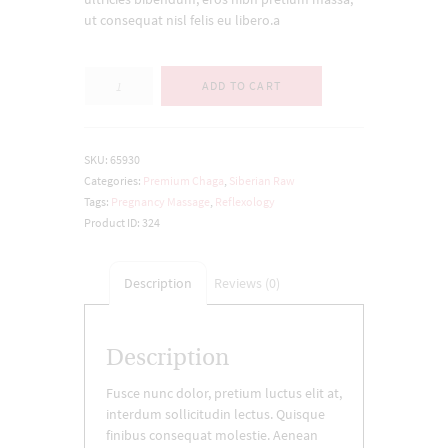
ut consequat nisl felis eu libero.a
Quantity
ADD TO CART
SKU:
65930
Categories:
Premium Chaga
,
Siberian Raw
Tags:
Pregnancy Massage
,
Reflexology
Product ID:
324
Description
Reviews (0)
Description
Fusce nunc dolor, pretium luctus elit at,
interdum sollicitudin lectus. Quisque
finibus consequat molestie. Aenean