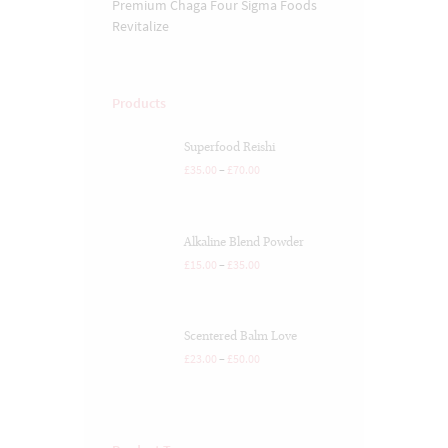
Premium Chaga
Four Sigma Foods
Revitalize
Products
Superfood Reishi
£
35.00
–
£
70.00
Alkaline Blend Powder
£
15.00
–
£
35.00
Scentered Balm Love
£
23.00
–
£
50.00