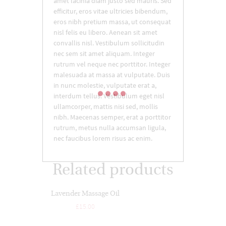
amet lacinia diam justo sed mauris. Sed
efficitur, eros vitae ultricies bibendum,
eros nibh pretium massa, ut consequat
nisl felis eu libero. Aenean sit amet
convallis nisl. Vestibulum sollicitudin
nec sem sit amet aliquam. Integer
rutrum vel neque nec porttitor. Integer
malesuada at massa at vulputate. Duis
in nunc molestie, vulputate erat a,
interdum tellus. Vestibulum eget nisl
ullamcorper, mattis nisi sed, mollis
nibh. Maecenas semper, erat a porttitor
rutrum, metus nulla accumsan ligula,
nec faucibus lorem risus ac enim.
Related products
Lavender Massage Oil
£
15.00